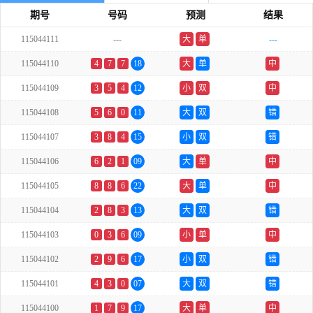
期号
号码
预测
结果
115044111
---
大
单
---
115044110
4
7
7
18
大
单
中
115044109
3
5
4
12
小
双
中
115044108
5
6
0
11
大
双
错
115044107
3
8
4
15
小
双
错
115044106
6
2
1
09
大
单
中
115044105
8
8
6
22
大
单
中
115044104
2
8
3
13
大
双
错
115044103
0
3
6
09
小
单
中
115044102
2
9
6
17
小
双
错
115044101
4
3
0
07
大
双
错
115044100
1
7
9
17
大
单
中