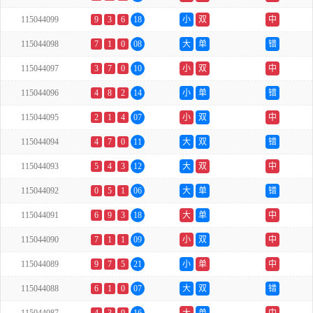
115044099
9
3
6
18
小
双
中
115044098
7
1
0
08
大
单
错
115044097
3
7
0
10
小
双
中
115044096
4
8
2
14
小
单
错
115044095
2
1
4
07
小
双
中
115044094
4
7
0
11
大
双
错
115044093
5
4
3
12
大
双
中
115044092
0
5
1
06
大
单
错
115044091
6
9
3
18
大
单
中
115044090
7
1
1
09
小
双
中
115044089
9
7
5
21
小
单
中
115044088
6
1
0
07
大
双
错