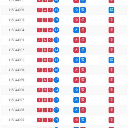
115044087
4
3
9
16
大
单
中
115044086
8
4
3
15
小
双
错
115044085
0
7
2
09
小
单
中
115044084
2
7
4
13
大
单
中
115044083
8
6
9
23
大
单
中
115044082
0
8
6
14
大
单
中
115044081
9
0
6
15
小
双
错
115044080
8
3
5
16
大
双
中
115044079
9
8
5
22
大
双
中
115044078
6
9
9
24
小
双
中
115044077
1
0
1
02
大
双
中
115044076
5
1
1
07
大
单
中
115044075
6
1
2
09
小
双
中