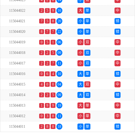
115044023
4
2
8
14
小
双
中
115044022
2
5
9
16
大
单
中
115044021
7
5
8
20
小
单
错
115044020
8
7
7
22
小
单
错
115044019
0
5
1
06
小
双
中
115044018
2
2
5
09
小
双
中
115044017
2
2
7
11
小
双
中
115044016
0
6
4
10
大
单
错
115044015
4
0
0
04
大
双
中
115044014
2
2
5
09
大
双
错
115044013
1
9
9
19
大
单
中
115044012
0
3
8
11
小
单
中
115044011
2
8
8
18
小
单
错