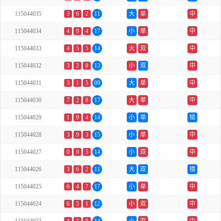
115044035
3
6
2
11
大
单
中
115044034
4
9
4
17
小
单
中
115044033
4
5
5
14
大
双
中
115044032
3
2
8
13
小
双
中
115044031
3
1
5
09
大
单
中
115044030
7
2
8
17
大
单
中
115044029
1
9
4
14
小
单
错
115044028
3
9
3
15
小
单
中
115044027
0
9
5
14
小
双
中
115044026
3
6
2
11
大
双
错
115044025
6
4
7
17
小
单
中
115044024
6
5
1
12
小
双
中