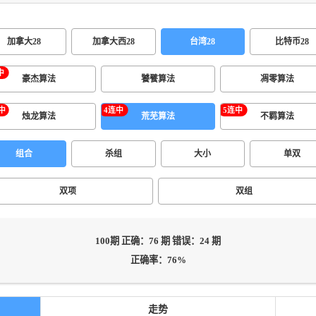
加拿大28
加拿大西28
台湾28
比特币28
豪杰算法
饕餮算法
凋零算法
烛龙算法
荒芜算法
不羁算法
组合
杀组
大小
单双
双项
双组
100期 正确：76 期 错误：24 期
正确率：76%
走势