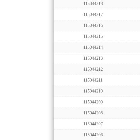
115044218
115044217
115044216
115044215
115044214
115044213
115044212
115044211
115044210
115044209
115044208
115044207
115044206