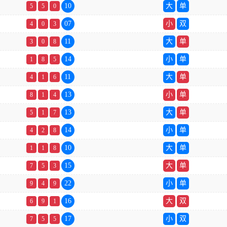
10
大
单
5
5
0
07
小
双
4
0
3
11
大
单
3
0
8
14
小
单
1
8
5
11
大
单
4
1
6
13
小
单
8
1
4
13
大
单
5
1
7
14
小
单
4
2
8
10
大
单
1
1
8
15
大
单
7
5
3
22
小
单
9
4
9
16
大
双
6
9
1
17
小
双
7
5
5