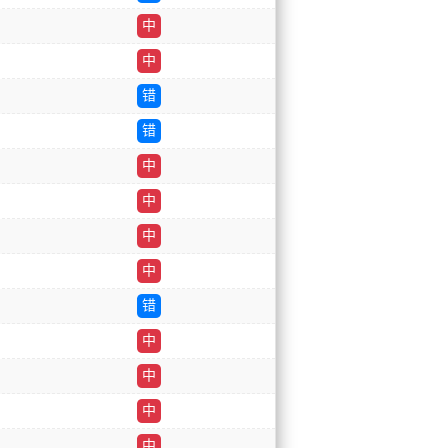
中
中
错
错
中
中
中
中
错
中
中
中
中