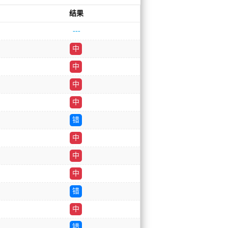
结果
---
中
中
中
中
错
中
中
中
错
中
错