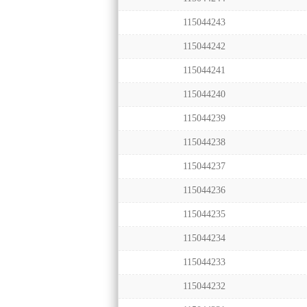
115044243
115044242
115044241
115044240
115044239
115044238
115044237
115044236
115044235
115044234
115044233
115044232