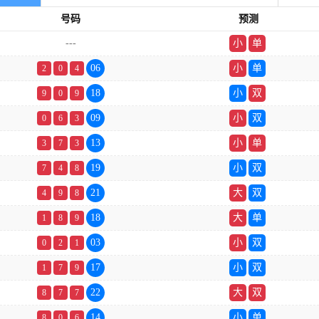
号码
预测
---
小
单
06
小
单
2
0
4
18
小
双
9
0
9
09
小
双
0
6
3
13
小
单
3
7
3
19
小
双
7
4
8
21
大
双
4
9
8
18
大
单
1
8
9
03
小
双
0
2
1
17
小
双
1
7
9
22
大
双
8
7
7
14
小
单
8
0
6