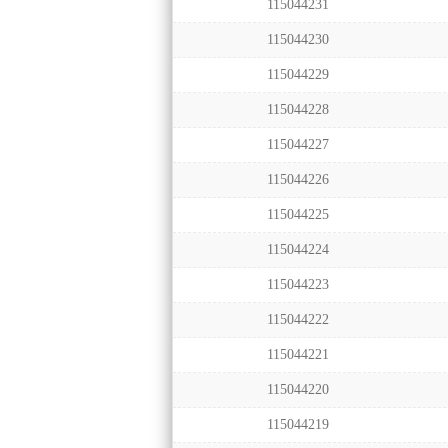
115044231
115044230
115044229
115044228
115044227
115044226
115044225
115044224
115044223
115044222
115044221
115044220
115044219