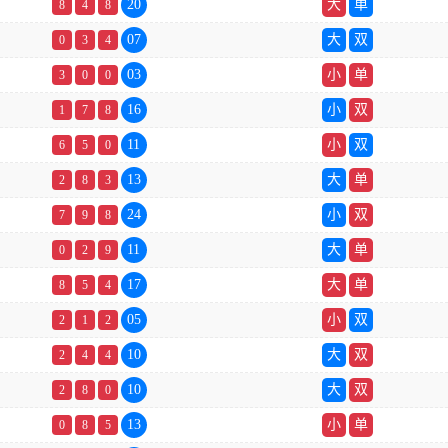
20
大
单
8
4
8
07
大
双
0
3
4
03
小
单
3
0
0
16
小
双
1
7
8
11
小
双
6
5
0
13
大
单
2
8
3
24
小
双
7
9
8
11
大
单
0
2
9
17
大
单
8
5
4
05
小
双
2
1
2
10
大
双
2
4
4
10
大
双
2
8
0
13
小
单
0
8
5