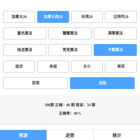
加拿大28
加拿大西28
台湾28
比特币28
豪杰算法
饕餮算法
凋零算法
烛龙算法
荒芜算法
不羁算法
组合
杀组
大小
单双
双项
双组
100期 正确：46 期 错误：54 期
正确率：46%
预测
走势
统计