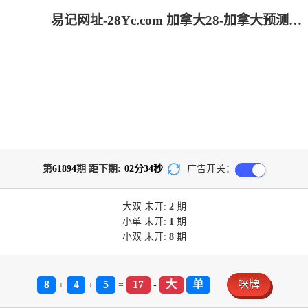
易记网址-28Yc.com 加拿大28-加拿大预测-加拿大pc预测结果走势|加拿大28开奖结果预测官网|飞飞28加拿大在线预测_专注研究!
第
61894
期 距下期:
02
分
34
秒
广告开关：
大双
未开:
2
期
小单
未开:
1
期
小双
未开:
8
期
8
4
5
17
大
单
咪牌
+
+
=
-