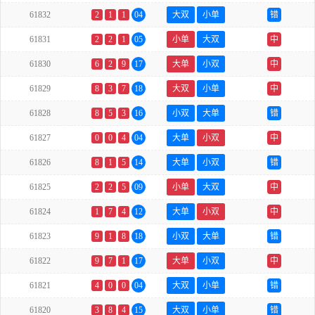
61832
2
1
1
04
大双
小单
错
61831
2
2
1
05
小单
大双
中
61830
6
2
9
17
大单
小双
中
61829
8
3
7
18
大双
小单
中
61828
8
5
3
16
小双
大单
错
61827
0
0
4
04
大单
小双
中
61826
8
1
5
14
大单
小双
错
61825
2
2
5
09
小单
大双
中
61824
1
7
4
12
大单
小双
中
61823
9
1
8
18
小双
大单
错
61822
9
7
1
17
大单
小双
中
61821
4
0
0
04
大双
小单
错
61820
3
8
4
15
大双
小单
错