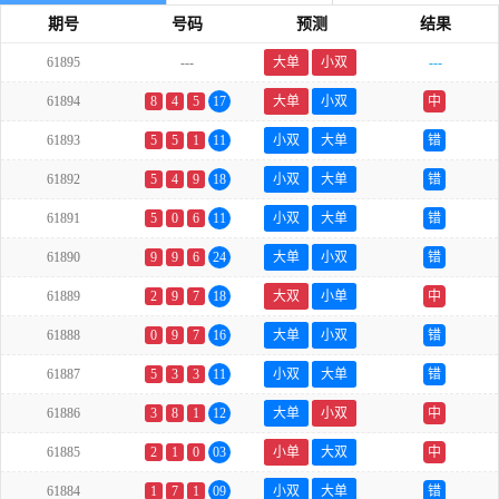
期号
号码
预测
结果
61895
---
大单
小双
---
61894
8
4
5
17
大单
小双
中
61893
5
5
1
11
小双
大单
错
61892
5
4
9
18
小双
大单
错
61891
5
0
6
11
小双
大单
错
61890
9
9
6
24
大单
小双
错
61889
2
9
7
18
大双
小单
中
61888
0
9
7
16
大单
小双
错
61887
5
3
3
11
小双
大单
错
61886
3
8
1
12
大单
小双
中
61885
2
1
0
03
小单
大双
中
61884
1
7
1
09
小双
大单
错