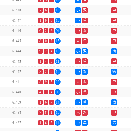
61449
1
3
8
12
大
双
中
61448
2
6
8
16
小
双
中
61447
1
9
5
15
小
单
中
61446
0
2
2
04
小
双
中
61445
8
0
7
15
大
单
中
61444
9
2
4
15
小
双
错
61443
1
4
6
11
小
单
中
61442
8
2
9
19
小
双
错
61441
8
9
5
22
大
双
中
61440
4
1
4
09
小
单
中
61439
1
6
7
14
小
单
错
61438
7
8
1
16
大
双
中
61437
1
6
7
14
小
单
错