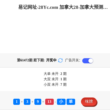
易记网址-28Yc.com 加拿大28-加拿大预测-加拿大pc预测结果走势|加拿大28开奖结果预测官网|飞飞28加拿大在线预测_专注研究!
第
61472
期 距下期:
开奖中
广告开关：
大单
未开:
2
期
大双
未开:
1
期
小双
未开:
7
期
1
3
9
13
小
单
咪牌
+
+
=
-