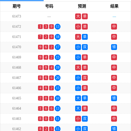
期号
号码
预测
结果
61473
---
大
单
---
61472
1
3
9
13
小
单
中
61471
7
2
9
18
大
单
中
61470
9
6
2
17
小
双
错
61469
9
4
2
15
小
单
中
61468
6
9
4
19
大
单
中
61467
8
6
6
20
小
双
中
61466
4
9
2
15
小
单
中
61465
2
0
8
10
大
单
错
61464
1
6
6
13
大
单
中
61463
8
0
3
11
小
双
中
61462
8
2
5
15
小
双
错