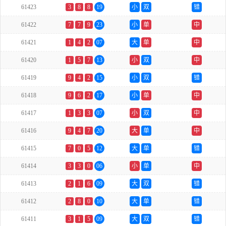
61423
3
8
8
19
小
双
错
61422
7
7
9
23
小
单
中
61421
1
4
2
07
大
单
中
61420
1
5
7
13
小
双
中
61419
9
4
2
15
小
双
错
61418
9
6
2
17
小
单
中
61417
1
3
3
07
小
双
中
61416
9
4
7
20
大
单
中
61415
7
0
5
12
大
单
错
61414
3
3
0
06
小
单
中
61413
2
1
6
09
大
双
错
61412
2
8
0
10
大
单
错
61411
3
1
5
09
大
双
错