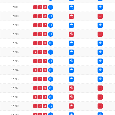
62101
0
2
8
10
大
错
62100
8
5
8
21
大
中
62099
6
3
2
11
大
错
62098
9
2
0
11
小
中
62097
3
6
0
09
大
错
62096
4
2
6
12
大
错
62095
6
8
7
21
小
错
62094
1
1
0
02
大
错
62093
6
2
1
09
大
错
62092
2
0
0
02
小
中
62091
1
5
3
09
小
中
62090
2
8
4
14
大
中