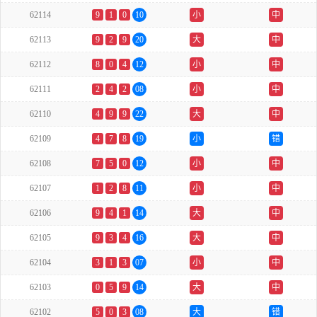
62114
9
1
0
10
小
中
62113
9
2
9
20
大
中
62112
8
0
4
12
小
中
62111
2
4
2
08
小
中
62110
4
9
9
22
大
中
62109
4
7
8
19
小
错
62108
7
5
0
12
小
中
62107
1
2
8
11
小
中
62106
9
4
1
14
大
中
62105
9
3
4
16
大
中
62104
3
1
3
07
小
中
62103
0
5
9
14
大
中
62102
5
0
3
08
大
错