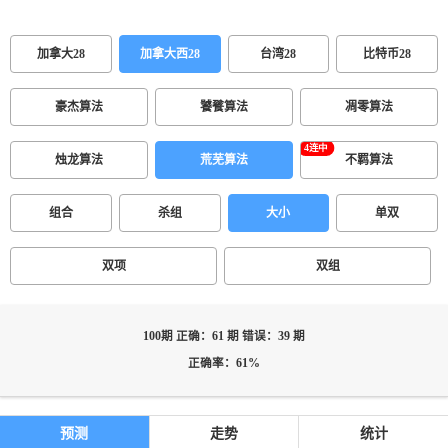
加拿大28
加拿大西28
台湾28
比特币28
豪杰算法
饕餮算法
凋零算法
烛龙算法
荒芜算法
不羁算法
组合
杀组
大小
单双
双项
双组
100期 正确：61 期 错误：39 期
正确率：61%
预测
走势
统计