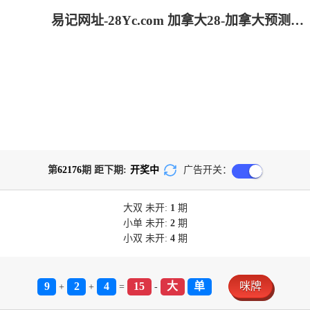
易记网址-28Yc.com 加拿大28-加拿大预测-加拿大pc预测结果走势|加拿大28开奖结果预测官网|飞飞28加拿大在线预测_专注研究!
第
62176
期 距下期:
开奖中
广告开关：
大双
未开:
1
期
小单
未开:
2
期
小双
未开:
4
期
9
2
4
15
大
单
咪牌
+
+
=
-