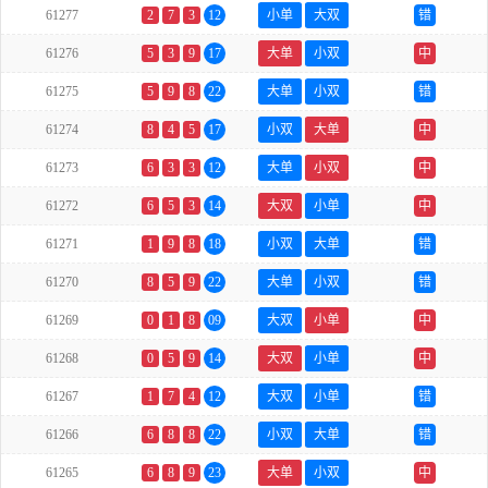
61277
2
7
3
12
小单
大双
错
61276
5
3
9
17
大单
小双
中
61275
5
9
8
22
大单
小双
错
61274
8
4
5
17
小双
大单
中
61273
6
3
3
12
大单
小双
中
61272
6
5
3
14
大双
小单
中
61271
1
9
8
18
小双
大单
错
61270
8
5
9
22
大单
小双
错
61269
0
1
8
09
大双
小单
中
61268
0
5
9
14
大双
小单
中
61267
1
7
4
12
大双
小单
错
61266
6
8
8
22
小双
大单
错
61265
6
8
9
23
大单
小双
中