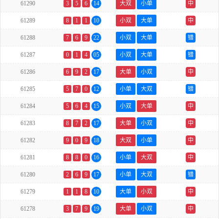
61290
3
5
6
14
大双
小单
中
61289
8
1
1
10
小双
大单
中
61288
7
6
9
22
小双
大单
错
61287
0
1
4
05
小双
大单
错
61286
6
9
2
17
大单
小双
中
61285
5
7
0
12
小单
大双
错
61284
5
6
4
15
小双
大单
中
61283
8
7
2
17
大单
小双
中
61282
9
0
9
18
大双
小单
中
61281
8
8
0
16
小单
大双
中
61280
2
6
9
17
小单
大双
错
61279
1
1
8
10
大单
小双
中
61278
3
7
9
19
大单
小双
中