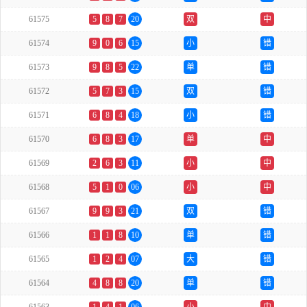
61575
5
8
7
20
双
中
61574
9
0
6
15
小
错
61573
9
8
5
22
单
错
61572
5
7
3
15
双
错
61571
6
8
4
18
小
错
61570
6
8
3
17
单
中
61569
2
6
3
11
小
中
61568
5
1
0
06
小
中
61567
9
9
3
21
双
错
61566
1
1
8
10
单
错
61565
1
2
4
07
大
错
61564
4
8
8
20
单
错