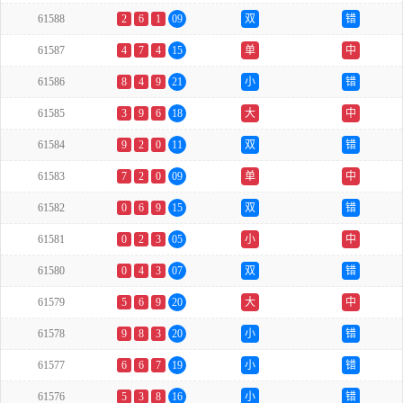
61588
2
6
1
09
双
错
61587
4
7
4
15
单
中
61586
8
4
9
21
小
错
61585
3
9
6
18
大
中
61584
9
2
0
11
双
错
61583
7
2
0
09
单
中
61582
0
6
9
15
双
错
61581
0
2
3
05
小
中
61580
0
4
3
07
双
错
61579
5
6
9
20
大
中
61578
9
8
3
20
小
错
61577
6
6
7
19
小
错
61576
5
3
8
16
小
错