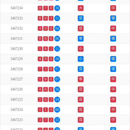
3467234
9
7
0
16
大
中
3467233
8
0
3
11
双
错
3467232
4
0
0
04
双
中
3467231
0
0
6
06
单
错
3467230
1
8
2
11
小
中
3467229
4
9
6
19
小
错
3467228
7
2
8
17
双
错
3467227
1
6
0
07
单
中
3467226
4
6
6
16
双
中
3467225
5
6
3
14
双
中
3467224
1
1
4
06
双
中
3467223
3
7
2
12
双
中