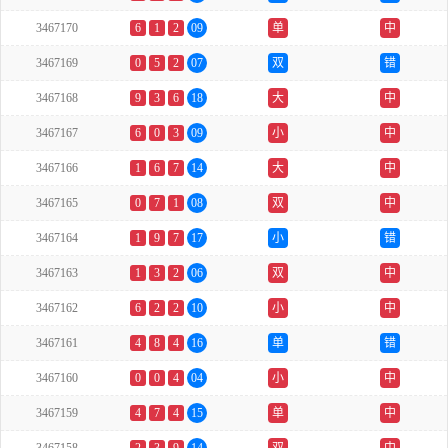
3467170
6
1
2
09
单
中
3467169
0
5
2
07
双
错
3467168
9
3
6
18
大
中
3467167
6
0
3
09
小
中
3467166
1
6
7
14
大
中
3467165
0
7
1
08
双
中
3467164
1
9
7
17
小
错
3467163
1
3
2
06
双
中
3467162
6
2
2
10
小
中
3467161
4
8
4
16
单
错
3467160
0
0
4
04
小
中
3467159
4
7
4
15
单
中