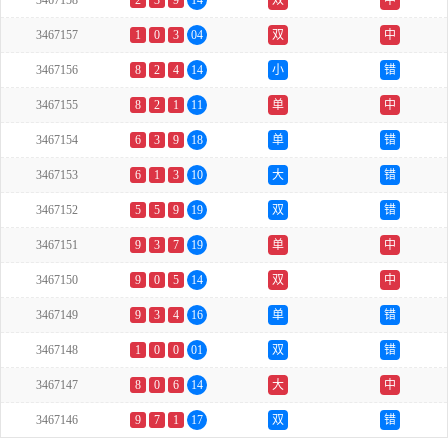
3467158
2
3
9
14
双
中
3467157
1
0
3
04
双
中
3467156
8
2
4
14
小
错
3467155
8
2
1
11
单
中
3467154
6
3
9
18
单
错
3467153
6
1
3
10
大
错
3467152
5
5
9
19
双
错
3467151
9
3
7
19
单
中
3467150
9
0
5
14
双
中
3467149
9
3
4
16
单
错
3467148
1
0
0
01
双
错
3467147
8
0
6
14
大
中
3467146
9
7
1
17
双
错