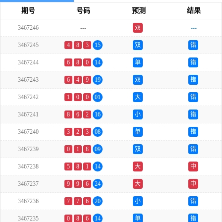
期号
号码
预测
结果
3467246
---
双
---
3467245
4
8
3
15
双
错
3467244
6
8
0
14
单
错
3467243
6
4
9
19
双
错
3467242
1
0
0
01
大
错
3467241
8
6
2
16
小
错
3467240
3
2
3
08
单
错
3467239
0
1
8
09
双
错
3467238
5
8
1
14
大
中
3467237
9
9
6
24
大
中
3467236
7
7
6
20
小
错
3467235
0
8
6
14
单
错