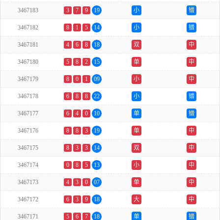
3467183
3
7
9
19
小
错
3467182
8
1
5
14
小
错
3467181
4
6
8
18
双
中
3467180
5
8
2
15
单
中
3467179
8
0
1
09
小
中
3467178
6
8
8
22
小
错
3467177
6
4
0
10
单
错
3467176
8
8
3
19
单
中
3467175
8
3
3
14
双
中
3467174
0
8
5
13
小
中
3467173
4
3
0
07
单
中
3467172
6
3
9
18
大
中
3467171
5
6
7
18
单
错