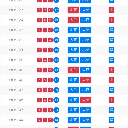
08061356
0
7
5
12
大双
小单
错
08061355
3
9
0
12
小双
大单
中
08061354
5
8
6
19
大单
小双
中
08061353
7
1
8
16
小双
大单
错
08061352
8
7
4
19
大双
小单
错
08061351
5
7
7
19
大双
小单
错
08061350
3
4
8
15
大双
小单
错
08061349
5
2
6
13
小单
大双
中
08061348
5
5
7
17
小双
大单
中
08061347
1
3
5
09
大单
小双
错
08061346
7
4
4
15
小双
大单
中
08061345
1
1
1
03
小双
大单
错
08061344
4
7
3
14
小双
大单
错