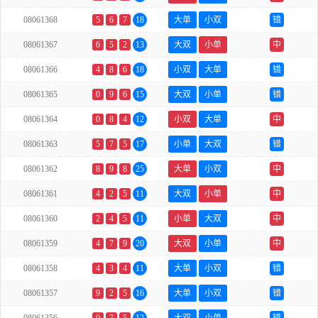
08061368
5
6
7
18
大单
小双
错
08061367
6
5
2
13
大双
小单
中
08061366
4
8
6
18
小双
大单
错
08061365
0
9
6
15
大双
小单
错
08061364
0
8
4
12
小双
大单
中
08061363
5
7
5
17
小单
大双
错
08061362
8
9
8
25
大单
小双
中
08061361
4
2
5
11
大双
小单
中
08061360
2
4
5
11
小单
大双
中
08061359
4
7
9
20
大双
小单
中
08061358
4
3
4
11
大单
小双
错
08061357
9
2
5
16
大单
小双
错