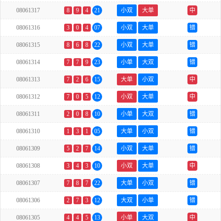
08061317
8
9
4
21
小双
大单
中
08061316
3
0
4
07
小双
大单
错
08061315
8
6
8
22
小双
大单
错
08061314
7
7
9
23
小单
大双
错
08061313
7
2
6
15
大单
小双
中
08061312
7
0
5
12
小双
大单
中
08061311
2
0
8
10
小单
大双
错
08061310
1
3
1
05
大单
小双
错
08061309
5
2
7
14
小双
大单
错
08061308
3
4
3
10
小双
大单
中
08061307
7
8
7
22
大单
小双
错
08061306
2
7
3
12
大双
小单
错
08061305
4
4
5
13
小单
大双
中