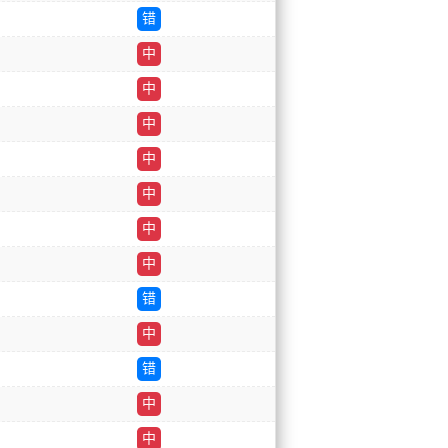
错
中
中
中
中
中
中
中
错
中
错
中
中