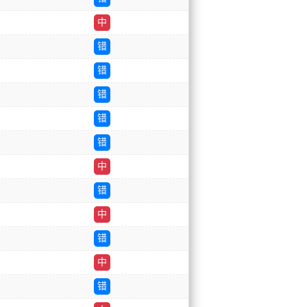
中
错
错
错
错
错
中
错
中
错
中
错