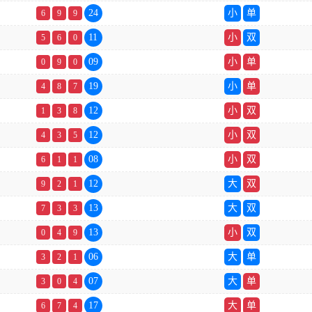
24
小
单
6
9
9
11
小
双
5
6
0
09
小
单
0
9
0
19
小
单
4
8
7
12
小
双
1
3
8
12
小
双
4
3
5
08
小
双
6
1
1
12
大
双
9
2
1
13
大
双
7
3
3
13
小
双
0
4
9
06
大
单
3
2
1
07
大
单
3
0
4
17
大
单
6
7
4