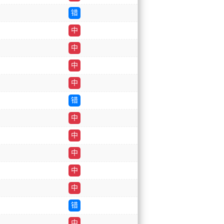
错
中
中
中
中
错
中
中
中
中
中
错
中