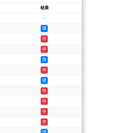
结果
---
错
中
中
错
中
错
中
中
中
中
错