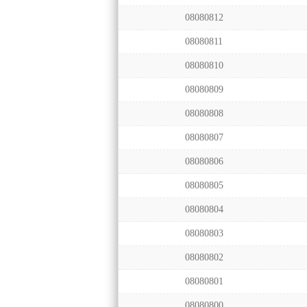
08080812
08080811
08080810
08080809
08080808
08080807
08080806
08080805
08080804
08080803
08080802
08080801
08080800