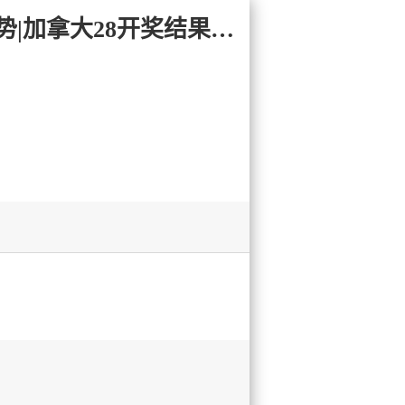
易记网址-28Yc.com 加拿大28-加拿大预测-加拿大pc预测结果走势|加拿大28开奖结果预测官网|飞飞28加拿大在线预测_专注研究!