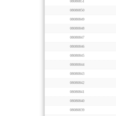
08080851
08080850
08080849
08080848
08080847
08080846
08080845
08080844
08080843
08080842
08080841
08080840
08080839