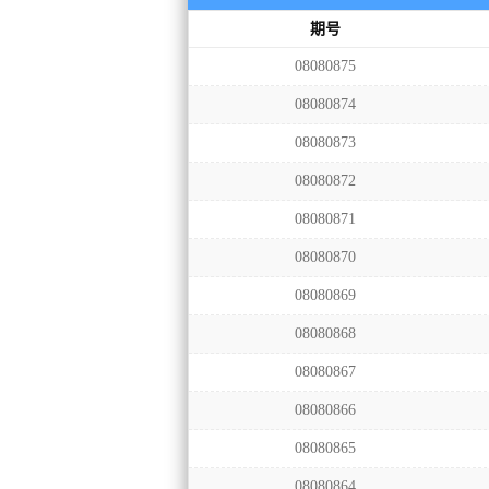
期号
08080875
08080874
08080873
08080872
08080871
08080870
08080869
08080868
08080867
08080866
08080865
08080864