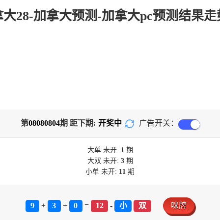
第
08080804
期 距下期:
开奖中
广告开关：
大单
未开:
1
期
大双
未开:
3
期
小单
未开:
11
期
9
+
3
+
0
=
12
-
小
双
咪牌