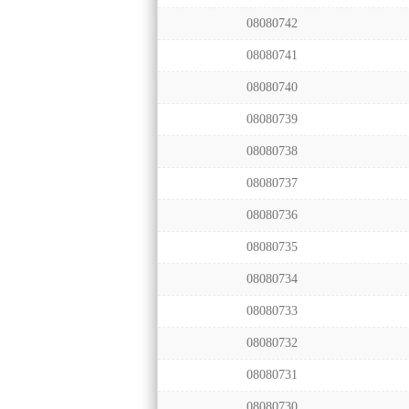
08080742
08080741
08080740
08080739
08080738
08080737
08080736
08080735
08080734
08080733
08080732
08080731
08080730