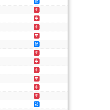
错
中
中
中
中
错
中
中
中
中
中
中
错