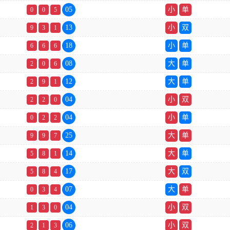
05
小
单
0
0
5
13
小
双
9
3
1
18
小
单
6
6
6
08
大
单
2
0
6
12
大
单
2
9
1
04
小
双
2
2
0
04
小
单
0
2
2
25
大
单
9
9
7
14
大
单
5
8
1
17
大
双
5
8
4
07
大
单
0
3
4
04
小
双
1
3
0
06
小
双
2
1
3