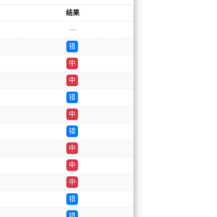
结果
---
错
中
中
错
中
错
中
中
中
错
错