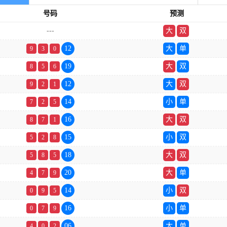
号码
预测
---
大
双
12
大
单
9
3
0
19
大
双
8
5
6
12
大
双
9
2
1
14
小
单
7
2
5
16
大
双
8
7
1
15
小
双
5
2
8
18
大
双
5
8
5
20
大
单
4
7
9
14
小
双
0
9
5
16
小
单
0
7
9
06
大
单
4
0
2