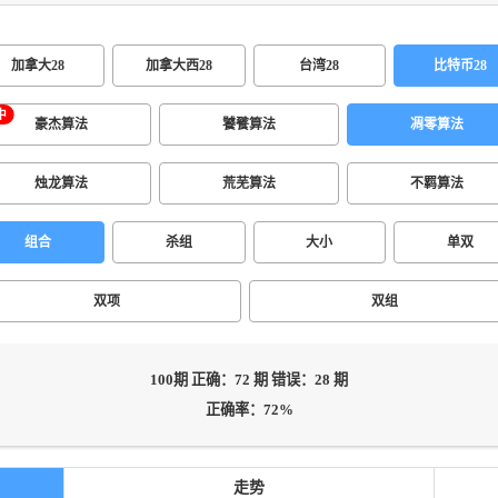
加拿大28
加拿大西28
台湾28
比特币28
豪杰算法
饕餮算法
凋零算法
烛龙算法
荒芜算法
不羁算法
组合
杀组
大小
单双
双项
双组
100期 正确：72 期 错误：28 期
正确率：72%
走势